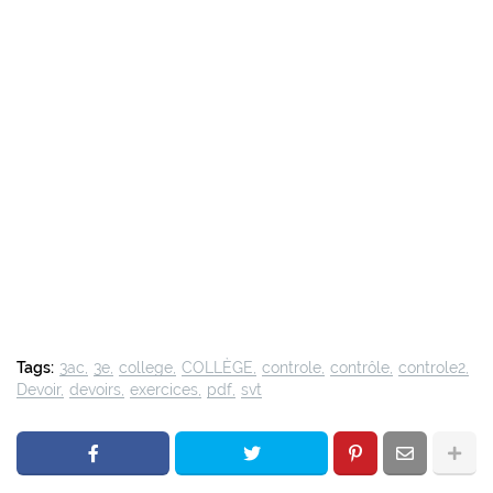
Tags:
3ac
3e
college
COLLÈGE
controle
contrôle
controle2
Devoir
devoirs
exercices
pdf
svt