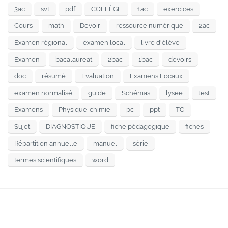
3ac
svt
pdf
COLLÈGE
1ac
exercices
Cours
math
Devoir
ressource numérique
2ac
Examen régional
examen local
livre d'élève
Examen
bacalaureat
2bac
1bac
devoirs
doc
résumé
Evaluation
Examens Locaux
examen normalisé
guide
Schémas
lysee
test
Examens
Physique-chimie
pc
ppt
TC
Sujet
DIAGNOSTIQUE
fiche pédagogique
fiches
Répartition annuelle
manuel
série
termes scientifiques
word