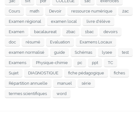
3ac
svt
pdf
COLLÈGE
1ac
exercices
Cours
math
Devoir
ressource numérique
2ac
Examen régional
examen local
livre d'élève
Examen
bacalaureat
2bac
1bac
devoirs
doc
résumé
Evaluation
Examens Locaux
examen normalisé
guide
Schémas
lysee
test
Examens
Physique-chimie
pc
ppt
TC
Sujet
DIAGNOSTIQUE
fiche pédagogique
fiches
Répartition annuelle
manuel
série
termes scientifiques
word