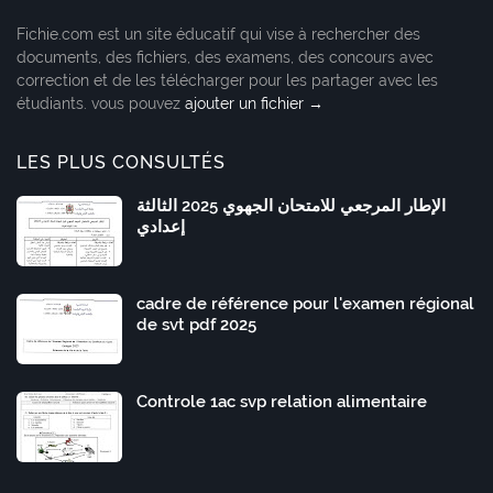
Fichie.com est un site éducatif qui vise à rechercher des
documents, des fichiers, des examens, des concours avec
correction et de les télécharger pour les partager avec les
étudiants. vous pouvez
ajouter un fichier →
LES PLUS CONSULTÉS
الإطار المرجعي للامتحان الجهوي 2025 الثالثة
إعدادي
cadre de référence pour l'examen régional
de svt pdf 2025
Controle 1ac svp relation alimentaire