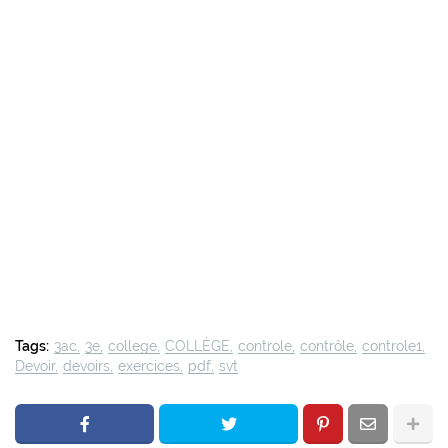
Tags:
3ac
3e
college
COLLÈGE
controle
contrôle
controle1
Devoir
devoirs
exercices
pdf
svt