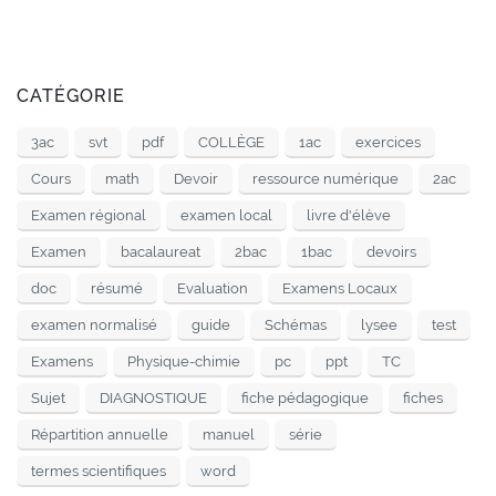
CATÉGORIE
3ac
svt
pdf
COLLÈGE
1ac
exercices
Cours
math
Devoir
ressource numérique
2ac
Examen régional
examen local
livre d'élève
Examen
bacalaureat
2bac
1bac
devoirs
doc
résumé
Evaluation
Examens Locaux
examen normalisé
guide
Schémas
lysee
test
Examens
Physique-chimie
pc
ppt
TC
Sujet
DIAGNOSTIQUE
fiche pédagogique
fiches
Répartition annuelle
manuel
série
termes scientifiques
word