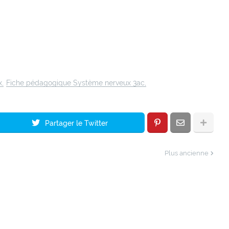
x
Fiche pédagogique Système nerveux 3ac
Partager le Twitter
Plus ancienne