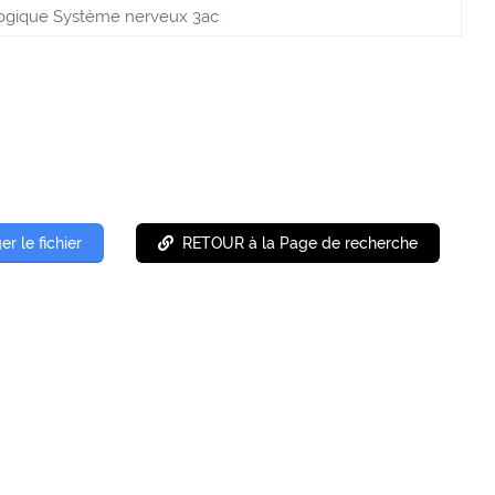
ogique Système nerveux 3ac
er le fichier
RETOUR à la Page de recherche