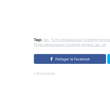
Tags:
3ac
Fiche pédagogique Système nerveu
Fiche pédagogique Système nerveux 3ac svt
Partager le Facebook
Plus récente