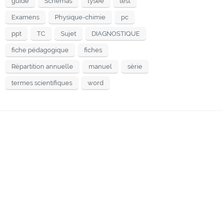
guide
Schémas
lysee
test
Examens
Physique-chimie
pc
ppt
TC
Sujet
DIAGNOSTIQUE
fiche pédagogique
fiches
Répartition annuelle
manuel
série
termes scientifiques
word