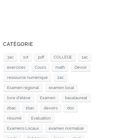
CATÉGORIE
3ac
svt
pdf
COLLÈGE
1ac
exercices
Cours
math
Devoir
ressource numérique
2ac
Examen régional
examen local
livre d'élève
Examen
bacalaureat
2bac
1bac
devoirs
doc
résumé
Evaluation
Examens Locaux
examen normalisé