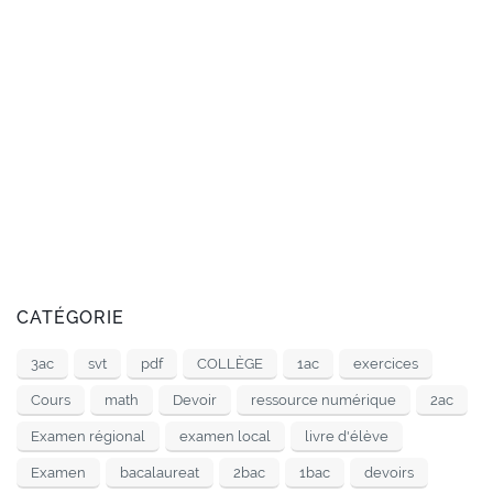
CATÉGORIE
3ac
svt
pdf
COLLÈGE
1ac
exercices
Cours
math
Devoir
ressource numérique
2ac
Examen régional
examen local
livre d'élève
Examen
bacalaureat
2bac
1bac
devoirs