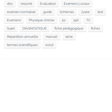
doc
résumé
Evaluation
Examens Locaux
examen normalisé
guide
Schémas
lysee
test
Examens
Physique-chimie
pc
ppt
TC
Sujet
DIAGNOSTIQUE
fiche pédagogique
fiches
Répartition annuelle
manuel
série
termes scientifiques
word