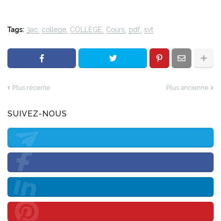
Tags:
3ac
college
COLLÈGE
Cours
pdf
svt
Plus récente
Plus ancienne
SUIVEZ-NOUS