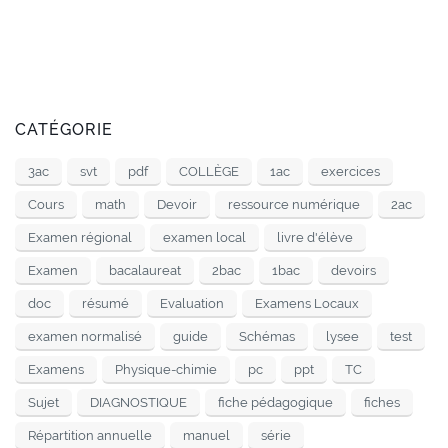
CATÉGORIE
3ac
svt
pdf
COLLÈGE
1ac
exercices
Cours
math
Devoir
ressource numérique
2ac
Examen régional
examen local
livre d'élève
Examen
bacalaureat
2bac
1bac
devoirs
doc
résumé
Evaluation
Examens Locaux
examen normalisé
guide
Schémas
lysee
test
Examens
Physique-chimie
pc
ppt
TC
Sujet
DIAGNOSTIQUE
fiche pédagogique
fiches
Répartition annuelle
manuel
série