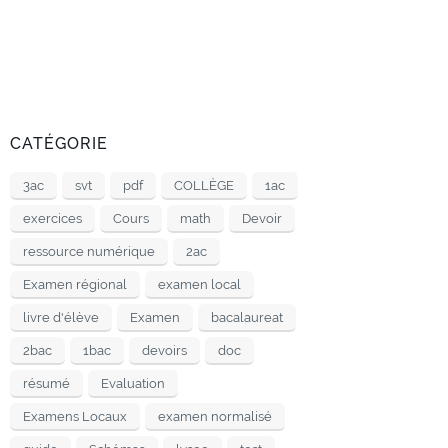
CATÉGORIE
3ac
svt
pdf
COLLÈGE
1ac
exercices
Cours
math
Devoir
ressource numérique
2ac
Examen régional
examen local
livre d'élève
Examen
bacalaureat
2bac
1bac
devoirs
doc
résumé
Evaluation
Examens Locaux
examen normalisé