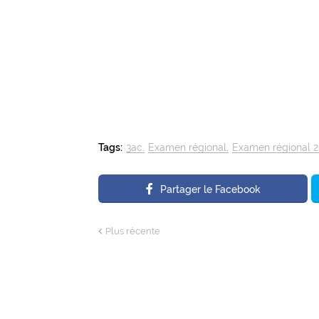
Tags:
3ac
Examen régional
Examen régional 
Partager le Facebook
Plus récente