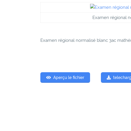
Examen régional n
Examen régional normalisé blanc 3ac math
Aperçu le fichier
telecharg