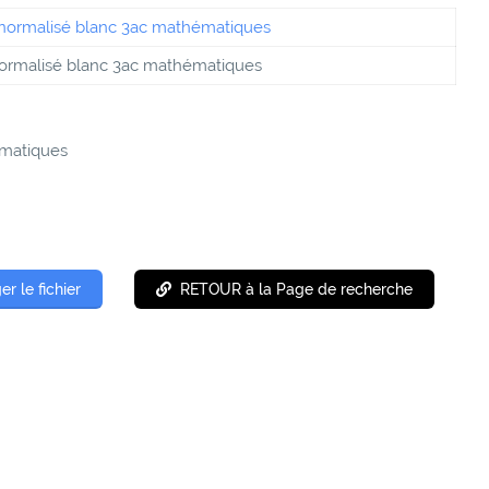
ormalisé blanc 3ac mathématiques
ématiques
er le fichier
RETOUR à la Page de recherche