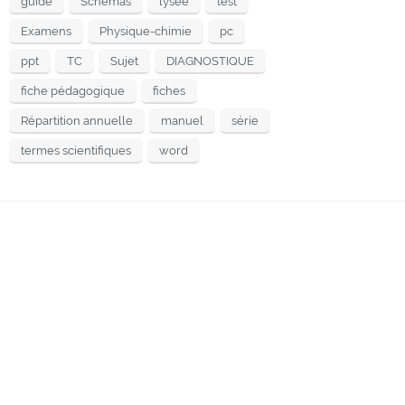
guide
Schémas
lysee
test
Examens
Physique-chimie
pc
ppt
TC
Sujet
DIAGNOSTIQUE
fiche pédagogique
fiches
Répartition annuelle
manuel
série
termes scientifiques
word