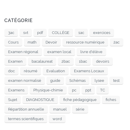
CATÉGORIE
3ac
svt
pdf
COLLÈGE
1ac
exercices
Cours
math
Devoir
ressource numérique
2ac
Examen régional
examen local
livre d'élève
Examen
bacalaureat
2bac
1bac
devoirs
doc
résumé
Evaluation
Examens Locaux
examen normalisé
guide
Schémas
lysee
test
Examens
Physique-chimie
pc
ppt
TC
Sujet
DIAGNOSTIQUE
fiche pédagogique
fiches
Répartition annuelle
manuel
série
termes scientifiques
word