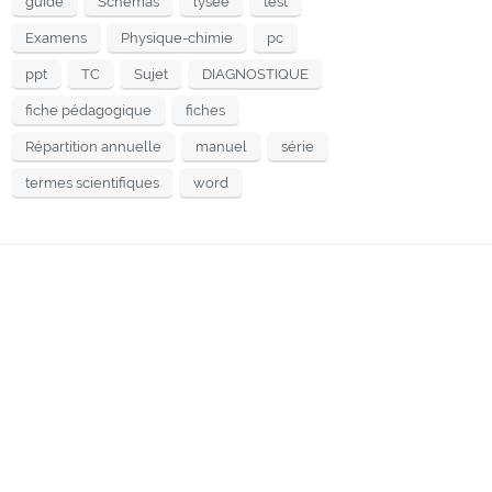
guide
Schémas
lysee
test
Examens
Physique-chimie
pc
ppt
TC
Sujet
DIAGNOSTIQUE
fiche pédagogique
fiches
Répartition annuelle
manuel
série
termes scientifiques
word