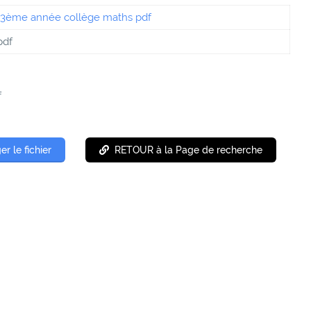
pdf
f
er le fichier
RETOUR à la Page de recherche