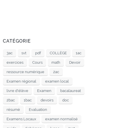
CATÉGORIE
3ac
svt
pdf
COLLÈGE
1ac
exercices
Cours
math
Devoir
ressource numérique
2ac
Examen régional
examen local
livre d'élève
Examen
bacalaureat
2bac
1bac
devoirs
doc
résumé
Evaluation
Examens Locaux
examen normalisé