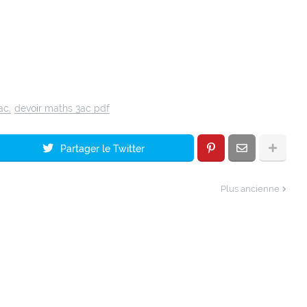
ac
devoir maths 3ac pdf
Partager le Twitter
Plus ancienne