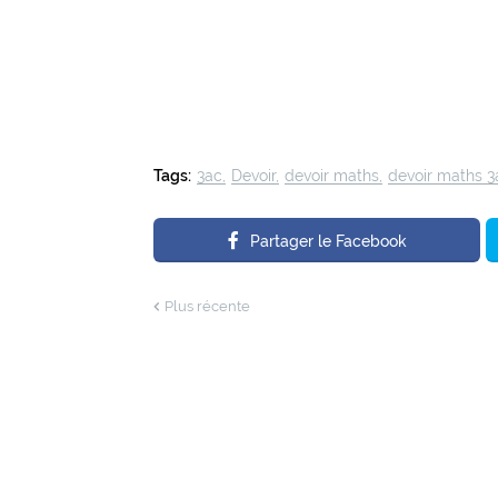
Tags:
3ac
Devoir
devoir maths
devoir maths 3
Partager le Facebook
Plus récente